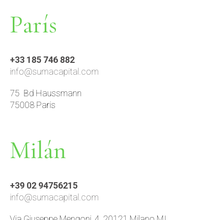
París
+33 185 746 882
info@sumacapital.com
75 Bd Haussmann
75008 Paris
Milán
+39 02 94756215
info@sumacapital.com
Via Giuseppe Mengoni, 4, 20121 Milano MI