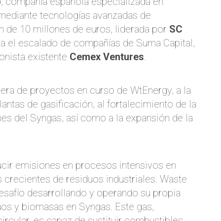
)
, compañía española especializada en
 mediante tecnologías avanzadas de
ón de 10 millones de euros, liderada por
SC
a el escalado de compañías
de Suma Capital,
onista existente
Cemex Ventures
.
rtera de proyectos en curso de WtEnergy, a la
antas de gasificación, al fortalecimiento de la
nes del Syngas, así como a la expansión de la
ducir emisiones en procesos intensivos en
 crecientes de residuos industriales. Waste
esafío desarrollando y operando su propia
uos y biomasas en Syngas. Este gas,
ircular, es capaz de sustituir combustibles