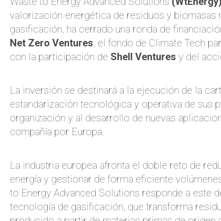
Waste to Energy Advanced Solutions
(WtEnergy
valorización energética de residuos y biomasas
gasificación, ha cerrado una ronda de financiaci
Net Zero Ventures
, el fondo de
Climate Tech
par
con la participación de
Shell Ventures
y del acci
La inversión se destinará a la ejecución de la ca
estandarización tecnológica y operativa de sus pl
organización y al desarrollo de nuevas aplicacio
compañía por Europa.
La industria europea afronta el doble reto de re
energía y gestionar de forma eficiente volúmenes
to Energy Advanced Solutions responde a este d
tecnología de gasificación, que transforma resid
producido a partir de materias primas de origen c