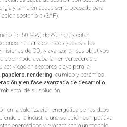
nergía y también puede ser procesado para
iación sostenible (SAF).
amaño (5–50 MW) de WtEnergy están
ciones industriales. Esto ayudará a los
 emisiones de CO₂ y avanzar en sus objetivos
de otro modo acabarían en vertederos o
u actividad en sectores clave para la
,
papelero
,
rendering
, químico y cerámico,
ración y en fase avanzada de desarrollo
,
ambiental de su solución.
ón en la valorización energética de residuos
ciendo a la industria una solución competitiva
ostes energéticos y avanzar hacia un modelo