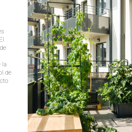
es
El
 de
 la
ol de
ecto